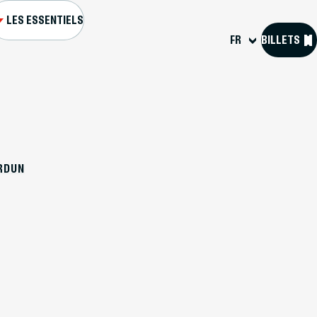
LES ESSENTIELS
FR
BILLETS
L ET FORTS
S GUIDÉES
ERDUN
GENDA
R MA VISITE
SOURCES