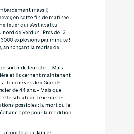
ombardement massif,
ever, en cette fin de matinée
melfeuer qui s’est abattu
au nord de Verdun. Près de 13
à 3000 explosions par minute !
re, annonçant la reprise de
e sortir de leur abri… Mais
rière et ils cernent maintenant
’est tourné vers le « Grand-
ier de 44 ans. « Mais que
r cette situation. Le « Grand-
tions possibles : la mort ou la
Stéphane opte pour la reddition,
r un porteur de lance-