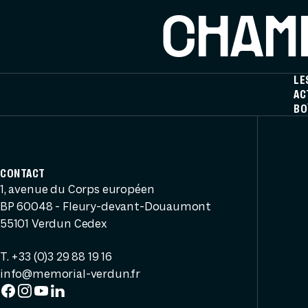
CHAMP
LE
AC
BO
CONTACT
1, avenue du Corps européen
BP 60048 - Fleury-devant-Douaumont
55101 Verdun Cedex
T. +33 (0)3 29 88 19 16
info@memorial-verdun.fr