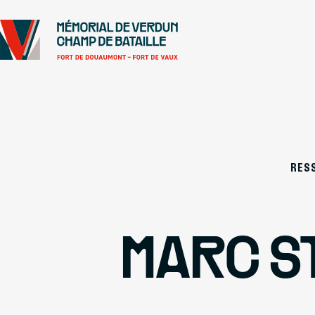
Se rendre au
Contenu principal
Pied de page
RES
MARC S