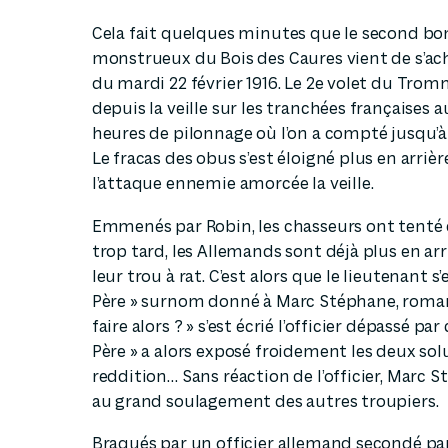
Cela fait quelques minutes que le second b
monstrueux du Bois des Caures vient de s’ach
du mardi 22 février 1916. Le 2e volet du Trom
depuis la veille sur les tranchées françaises 
heures de pilonnage où l’on a compté jusqu’
Le fracas des obus s’est éloigné plus en arriè
l’attaque ennemie amorcée la veille.
Emmenés par Robin, les chasseurs ont tenté d
trop tard, les Allemands sont déjà plus en ar
leur trou à rat. C’est alors que le lieutenant s
Père » surnom donné à Marc Stéphane, romanc
faire alors ? » s’est écrié l’officier dépassé pa
Père » a alors exposé froidement les deux solu
reddition… Sans réaction de l’officier, Marc 
au grand soulagement des autres troupiers.
Braqués par un officier allemand secondé pa