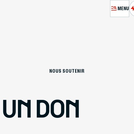
MENU
MÉMORIA
VISITE
NOUS SOUTENIR
A
PRÉPARE
 UN DON
RES