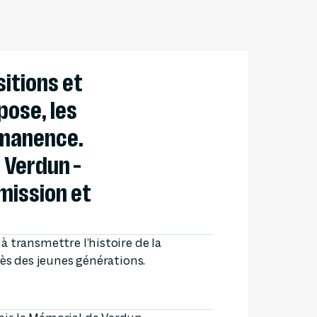
SEURS D'HISTOIRE
sitions et
pose, les
rmanence.
 Verdun –
mission et
 transmettre l’histoire de la
rès des jeunes générations.