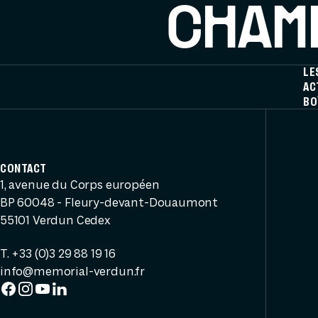
CHAMP
LE
AC
BO
CONTACT
1, avenue du Corps européen
BP 60048 - Fleury-devant-Douaumont
55101 Verdun Cedex
T. +33 (0)3 29 88 19 16
info@memorial-verdun.fr