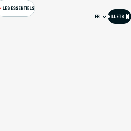
LES ESSENTIELS
FR
BILLETS
L ET FORTS
S GUIDÉES
GENDA
R MA VISITE
SOURCES