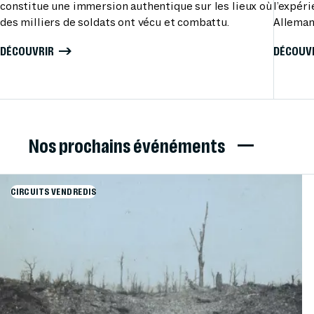
constitue une immersion authentique sur les lieux où
l’expér
des milliers de soldats ont vécu et combattu.
Alleman
DÉCOUVRIR
DÉCOUV
Nos prochains événéments
CIRCUITS VENDREDIS