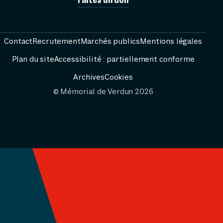
MÉMORIA
Contact
Recrutement
Marchés publics
Mentions légales
Plan du site
Accessibilité : partiellement conforme
VISITE
Archives
Cookies
© Mémorial de Verdun 2026
AG
PRÉPARER
RESS
FESTIVAL PASS