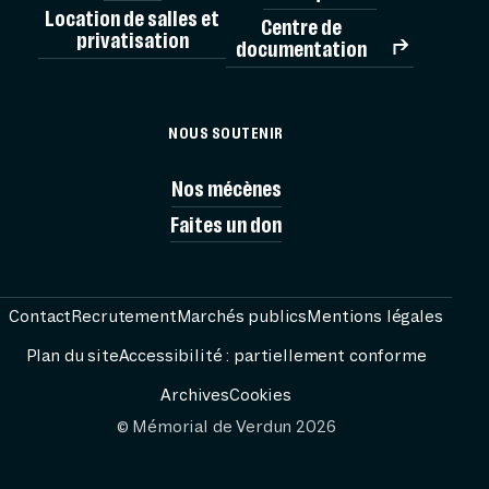
Location de salles et
Centre de
privatisation
documentation
MÉMORIAL
NOUS SOUTENIR
VISITES
Nos mécènes
Faites un don
AG
PRÉPARER
Contact
Recrutement
Marchés publics
Mentions légales
Plan du site
Accessibilité : partiellement conforme
RESS
Archives
Cookies
© Mémorial de Verdun 2026
FESTIVAL PASS