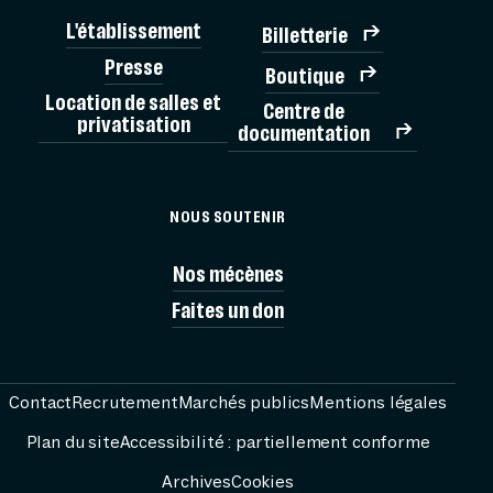
L'établissement
Billetterie
BILLE
Presse
Boutique
Location de salles et
Centre de
privatisation
documentation
MÉMORIAL
NOUS SOUTENIR
VISITES
Nos mécènes
Faites un don
AG
PRÉPARER
Contact
Recrutement
Marchés publics
Mentions légales
Plan du site
Accessibilité : partiellement conforme
RESS
Archives
Cookies