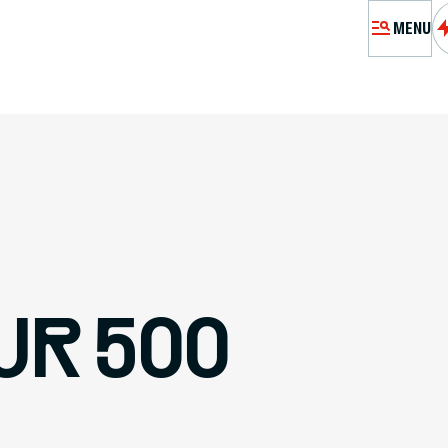
MENU
MÉMORIA
VISITE
A
PRÉPARE
UR 500
RES