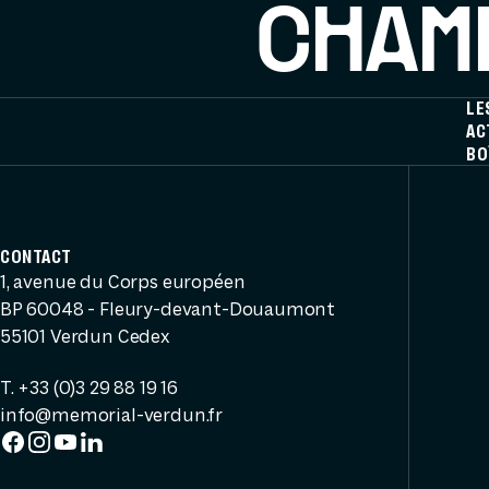
CHAMP
LE
AC
BO
CONTACT
1, avenue du Corps européen
BP 60048 - Fleury-devant-Douaumont
55101 Verdun Cedex
T. +33 (0)3 29 88 19 16
info@memorial-verdun.fr