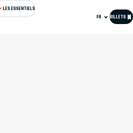
LES ESSENTIELS
FR
BILLETS
L ET FORTS
S GUIDÉES
GENDA
R MA VISITE
SOURCES