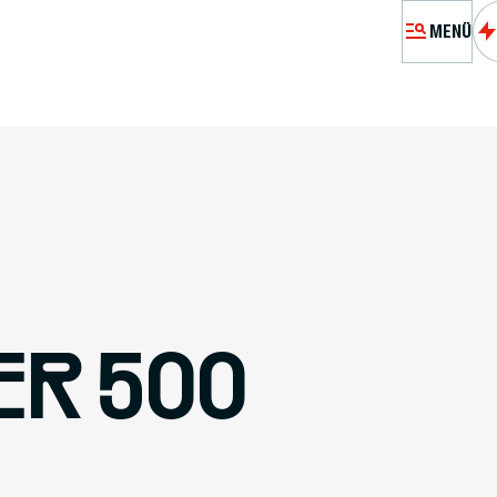
MENÜ
MÉMORIA
A
BESUCH 
RES
ER 500
PASSEURS