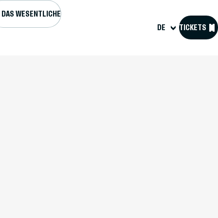
DAS WESENTLICHE
DE
TICKETS
L UND FORTS
GENDA
VORBEREITEN
SOURCEN
 D'HISTOIRE