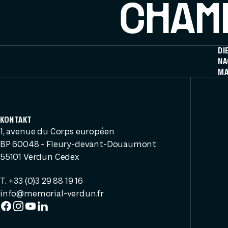
CHAMP
DI
NA
MA
KONTAKT
1, avenue du Corps européen
BP 60048 - Fleury-devant-Douaumont
55101 Verdun Cedex
T. +33 (0)3 29 88 19 16
info@memorial-verdun.fr