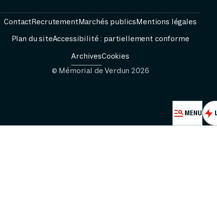
PRÉPARER
Contact
Recrutement
Marchés publics
Mentions légales
Plan du site
Accessibilité : partiellement conforme
RESS
Archives
Cookies
© Mémorial de Verdun 2026
FESTIVAL PASS
MENU