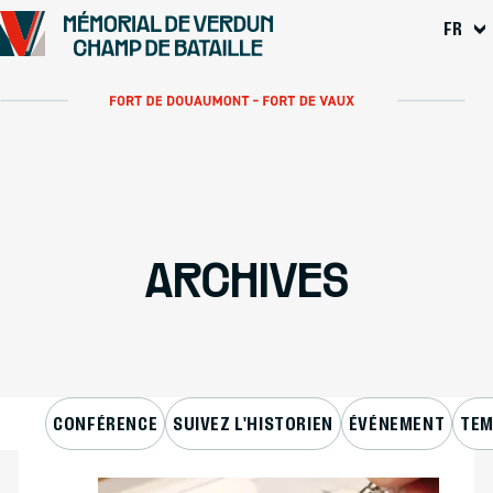
Se rendre au
FR
Contenu principal
Pied de page
ARCHIVES
CONFÉRENCE
SUIVEZ L'HISTORIEN
ÉVÉNEMENT
TEM