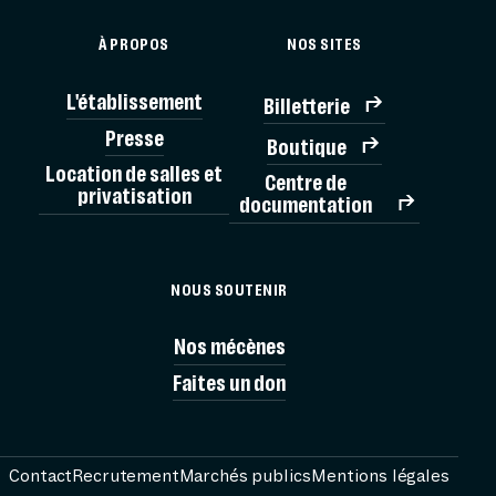
À PROPOS
NOS SITES
L'établissement
Billetterie
BILLE
Presse
Boutique
Location de salles et
Centre de
privatisation
documentation
MÉMORIAL
NOUS SOUTENIR
VISITES
Nos mécènes
Faites un don
AG
PRÉPARER
Contact
Recrutement
Marchés publics
Mentions légales