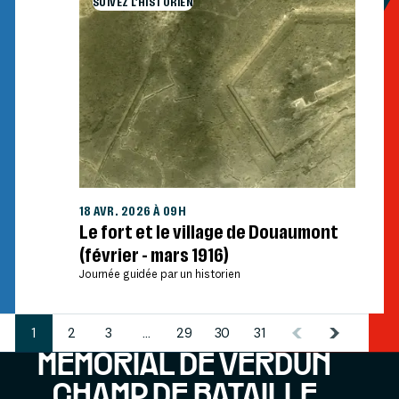
SUIVEZ L'HISTORIEN
18 AVR. 2026 À 09H
Le fort et le village de Douaumont
(février - mars 1916)
Journée guidée par un historien
1
2
3
...
29
30
31
MÉMORIAL DE VERDUN
CHAMP DE BATAILLE