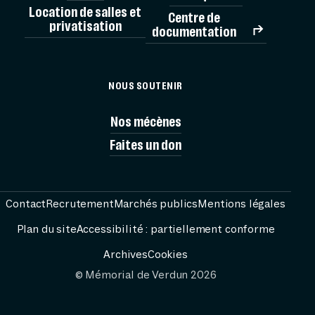
Location de salles et
Centre de
privatisation
documentation
MÉMORIAL
NOUS SOUTENIR
VISITES
Nos mécènes
Faites un don
AG
PRÉPARER
Contact
Recrutement
Marchés publics
Mentions légales
Plan du site
Accessibilité : partiellement conforme
RESS
Archives
Cookies
© Mémorial de Verdun 2026
FESTIVAL PASS