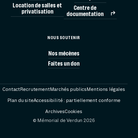
Location de salles et
Centre de
privatisation
documentation
MÉMORIAL
NOUS SOUTENIR
VISITES
Nos mécènes
Faites un don
AG
PRÉPARER
Contact
Recrutement
Marchés publics
Mentions légales
Plan du site
Accessibilité : partiellement conforme
RESS
Archives
Cookies
© Mémorial de Verdun 2026
FESTIVAL PASS