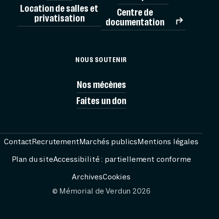
Location de salles et
Centre de
privatisation
documentation
MÉMORIAL
NOUS SOUTENIR
VISITES
Nos mécènes
Faites un don
AG
PRÉPARER
Contact
Recrutement
Marchés publics
Mentions légales
Plan du site
Accessibilité : partiellement conforme
RESS
Archives
Cookies
© Mémorial de Verdun 2026
FESTIVAL PASS