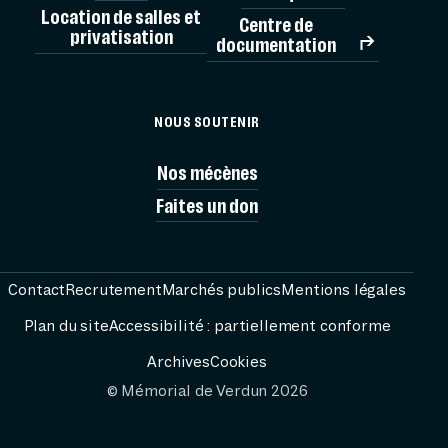
Location de salles et
Centre de
privatisation
documentation
MÉMORIAL
NOUS SOUTENIR
VISITES
Nos mécènes
Faites un don
AG
PRÉPARER
Contact
Recrutement
Marchés publics
Mentions légales
Plan du site
Accessibilité : partiellement conforme
RESS
Archives
Cookies
© Mémorial de Verdun 2026
FESTIVAL PASS