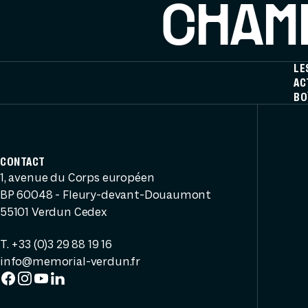
CHAMP
LE
AC
BO
CONTACT
1, avenue du Corps européen
BP 60048 - Fleury-devant-Douaumont
55101 Verdun Cedex
T. +33 (0)3 29 88 19 16
info@memorial-verdun.fr