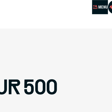
MENU
MÉMORIA
VISITE
A
PRÉPARE
UR 500
RES