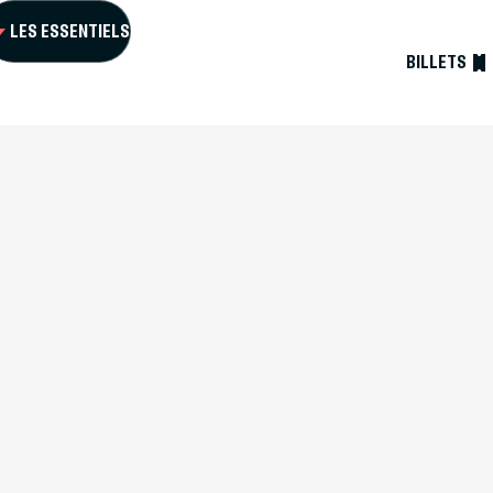
LES ESSENTIELS
FR
BILLETS
L ET FORTS
S GUIDÉES
GENDA
R MA VISITE
SOURCES