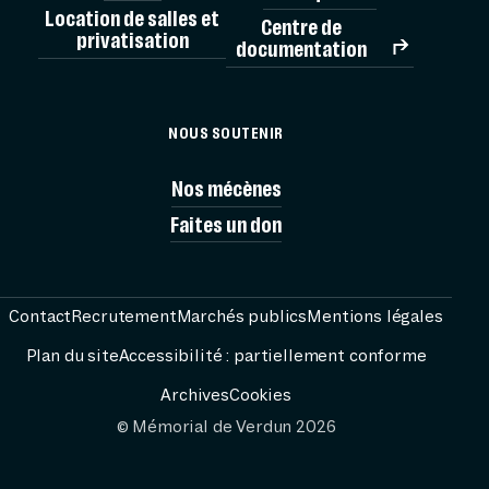
Location de salles et
Centre de
privatisation
documentation
MÉMORIAL
NOUS SOUTENIR
VISITES
Nos mécènes
Faites un don
AG
PRÉPARER
Contact
Recrutement
Marchés publics
Mentions légales
Plan du site
Accessibilité : partiellement conforme
RESS
Archives
Cookies
© Mémorial de Verdun 2026
FESTIVAL PASS