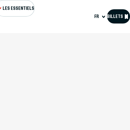
LES ESSENTIELS
FR
BILLETS
L ET FORTS
S GUIDÉES
GENDA
R MA VISITE
SOURCES