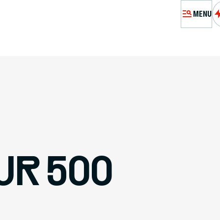
MENU
MÉMORIA
VISITE
A
PRÉPARE
UR 500
RES