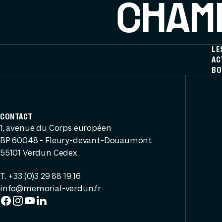
CHAMP
LE
AC
BO
CONTACT
1, avenue du Corps européen
BP 60048 - Fleury-devant-Douaumont
55101 Verdun Cedex
T. +33 (0)3 29 88 19 16
info@memorial-verdun.fr