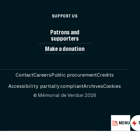
MÉMORIAL
SUPPORT US
Patrons and
EXHIBITION
supporters
Make a donation
VIS
Contact
Careers
Public procurement
Credits
RESO
Accessibility: partially compliant
Archives
Cookies
© Mémorial de Verdun 2026
PASSEURS 
MENU