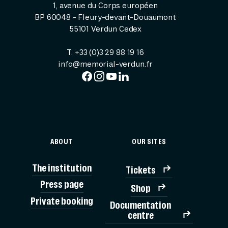
1, avenue du Corps européen
BP 60048 - Fleury-devant-Douaumont
55101 Verdun Cedex
T. +33 (0)3 29 88 19 16
info@memorial-verdun.fr
ABOUT
OUR SITES
The institution
Tickets
Press page
Shop
Private booking
Documentation
TICK
centre