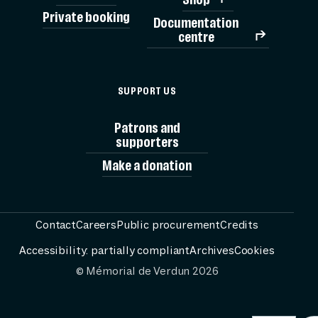
Private booking
Documentation
TICK
centre
MÉMORIAL
SUPPORT US
Patrons and
EXHIBITION
supporters
Make a donation
VIS
Contact
Careers
Public procurement
Credits
RESO
Accessibility: partially compliant
Archives
Cookies
© Mémorial de Verdun 2026
PASSEURS 