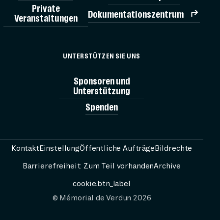
Private
Dokumentationszentrum
Veranstaltungen
TICK
UNTERSTÜTZEN SIE UNS
MÉMORIAL
Sponsoren und
Unterstützung
Spenden
AG
BESUCH V
Kontakt
Einstellung
Öffentliche Aufträge
Bildrechte
Barrierefreiheit: Zum Teil vorhanden
Archive
RESS
cookie.btn_label
© Mémorial de Verdun 2026
PASSEURS 