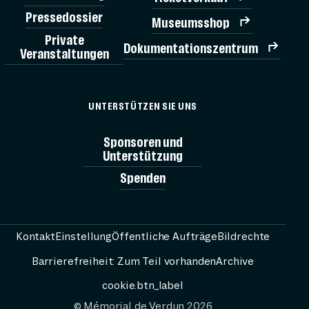
Pressedossier
Museumsshop
Private
Dokumentationszentrum
Veranstaltungen
UNTERSTÜTZEN SIE UNS
Sponsoren und
Unterstützung
Spenden
Kontakt
Einstellung
Öffentliche Aufträge
Bildrechte
TI
Barrierefreiheit: Zum Teil vorhanden
Archive
cookie.btn_label
MÉMORIA
© Mémorial de Verdun 2026