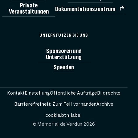
Private
Dokumentationszentrum
Veranstaltungen
TICK
UNTERSTÜTZEN SIE UNS
MÉMORIAL
Sponsoren und
Unterstützung
Spenden
AG
BESUCH V
Kontakt
Einstellung
Öffentliche Aufträge
Bildrechte
Barrierefreiheit: Zum Teil vorhanden
Archive
RESS
cookie.btn_label
© Mémorial de Verdun 2026
PASSEURS 