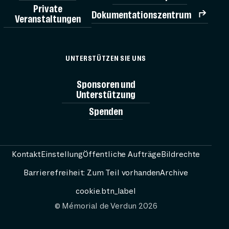
Private
Dokumentationszentrum
Veranstaltungen
TICK
UNTERSTÜTZEN SIE UNS
MÉMORIAL
Sponsoren und
Unterstützung
Spenden
AG
BESUCH V
Kontakt
Einstellung
Öffentliche Aufträge
Bildrechte
Barrierefreiheit: Zum Teil vorhanden
Archive
RESS
cookie.btn_label
© Mémorial de Verdun 2026
PASSEURS 