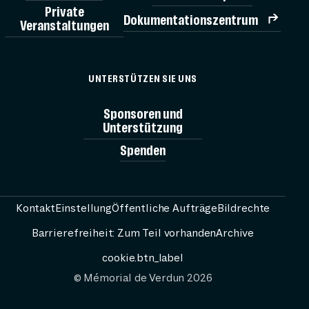
Private
Dokumentationszentrum
Veranstaltungen
TICK
UNTERSTÜTZEN SIE UNS
MÉMORIAL
Sponsoren und
Unterstützung
Spenden
AG
BESUCH V
Kontakt
Einstellung
Öffentliche Aufträge
Bildrechte
Barrierefreiheit: Zum Teil vorhanden
Archive
RESS
cookie.btn_label
© Mémorial de Verdun 2026
PASSEURS 