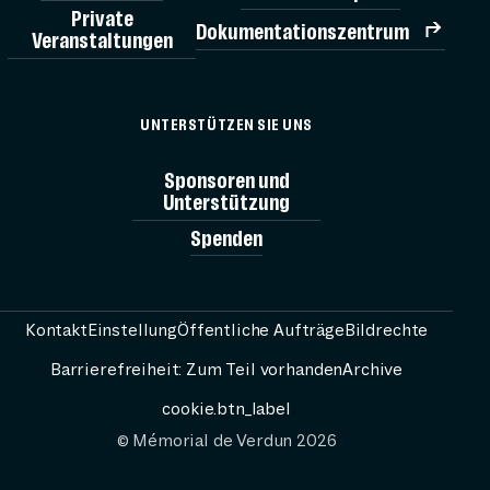
Private
Dokumentationszentrum
Veranstaltungen
TICK
UNTERSTÜTZEN SIE UNS
MÉMORIAL
Sponsoren und
Unterstützung
Spenden
AG
BESUCH V
Kontakt
Einstellung
Öffentliche Aufträge
Bildrechte
Barrierefreiheit: Zum Teil vorhanden
Archive
RESS
cookie.btn_label
© Mémorial de Verdun 2026
PASSEURS 