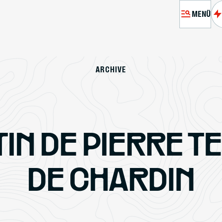
MENÜ
MÉMORIA
ARCHIVE
A
BESUCH 
TIN DE PIERRE T
RES
DE CHARDIN
PASSEURS