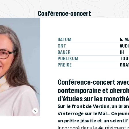
Conférence-concert
DATUM
5. M
ORT
AUD
DAUER
1H
PUBLIKUM
TOU
PREISE
GRA
Conférence-concert avec 
contemporaine et cherch
d’études sur les monoth
Sur le front de Verdun, un bran
s’interroge sur le Mal... Ce jeu
un prêtre jésuite et un scienti
Incorporé dans le 4e régiment mi