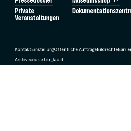
Pressedossier
Museumsshop
Private
Dokumentationszent
Veranstaltungen
Kontakt
Einstellung
Öffentliche Aufträge
Bildrechte
Barrie
Archive
cookie.btn_label