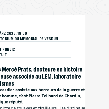
ÄRZ 2026, 18:00
ITORIUM DU MÉMORIAL DE VERDUN
T PUBLIC
TUIT
Mercè Prats, docteure en histoire
euse associée au LEM, laboratoire
éismes
cardier assiste aux horreurs de la guerre et
ne homme, c’est Pierre Teilhard de Chardin,
fique réputé.
xte de zouaves et tirailleurs, il se distingue