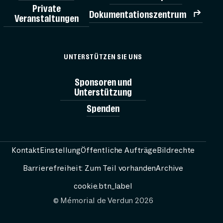
Private
Dokumentationszentrum
Veranstaltungen
TICK
UNTERSTÜTZEN SIE UNS
MÉMORIAL
Sponsoren und
Unterstützung
Spenden
AG
BESUCH V
Kontakt
Einstellung
Öffentliche Aufträge
Bildrechte
Barrierefreiheit: Zum Teil vorhanden
Archive
RESS
cookie.btn_label
© Mémorial de Verdun 2026
PASSEURS 