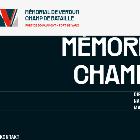
+
Gehe zu
−
Das Wichtigste
Fußzeile
BEINHAUS 
MÉMOR
CHAMP
DI
NA
MA
KONTAKT